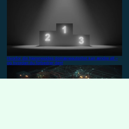
Hvorfor din hjemmesides domæneautoritet kan ændre alt –
og hvordan du forbedrer den!