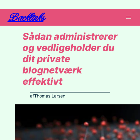
Backlinks
Sådan administrerer
og vedligeholder du
dit private
blognetværk
effektivt
af
Thomas Larsen