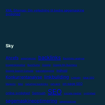
XML Sitemap: Din vejledning til bedre søgemaskine
synlighed
Sky
backlinks
Ahrefs
ankertekster
Backlinks analyse
brugeroplevelse
BuzzSumo
Google
Google My Business
indhold
Google Search Console
gæsteblogging
linkbuilding
Konkurrentanalyse
Linkody
lokal SEO
on-page SEO
Majestic
Moz
naturlige backlinks
netværk
SEO
online synlighed
Semrush
sociale medier
synlighed
søgemaskineoptimering
søgemaskiner