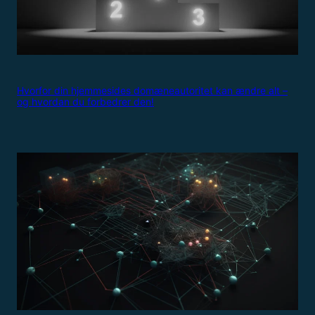
Hvorfor din hjemmesides domæneautoritet kan ændre alt –
og hvordan du forbedrer den!