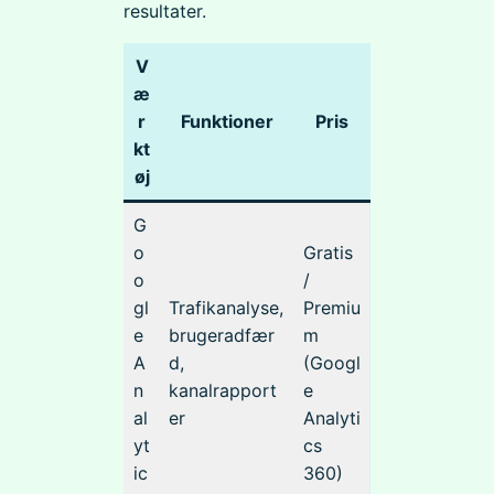
resultater.
V
æ
r
Funktioner
Pris
kt
øj
G
o
Gratis
o
/
gl
Trafikanalyse,
Premiu
e
brugeradfær
m
A
d,
(Googl
n
kanalrapport
e
al
er
Analyti
yt
cs
ic
360)