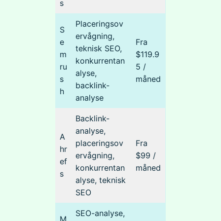
s
Placeringsov
S
ervågning,
e
Fra
teknisk SEO,
m
$119.9
konkurrentan
ru
5 /
alyse,
s
måned
backlink-
h
analyse
Backlink-
analyse,
A
placeringsov
Fra
hr
ervågning,
$99 /
ef
konkurrentan
måned
s
alyse, teknisk
SEO
SEO-analyse,
M