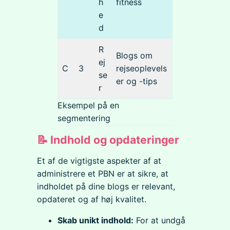
h
fitness
e
d
R
Blogs om
ej
C
3
rejseoplevels
se
er og -tips
r
Eksempel på en
segmentering
📝 Indhold og opdateringer
Et af de vigtigste aspekter af at
administrere et PBN er at sikre, at
indholdet på dine blogs er relevant,
opdateret og af høj kvalitet.
Skab unikt indhold:
For at undgå