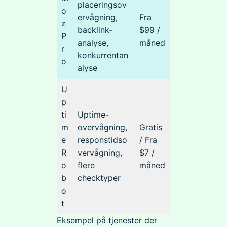
placeringsov
o
ervågning,
Fra
z
backlink-
$99 /
P
analyse,
måned
r
konkurrentan
o
alyse
U
p
ti
Uptime-
m
overvågning,
Gratis
e
responstidso
/ Fra
R
vervågning,
$7 /
o
flere
måned
b
checktyper
o
t
Eksempel på tjenester der