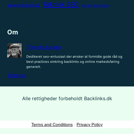
Teknisk SEO
søgeordsanalyse
trin-for-trin guide
Om
Thomas Larsen
Dedikeret seo-entusiast der ønsker at formidle gode råd og
best practices omkring backlinks og online markedsføring
generelt.
Sitemap
Alle rettigheder forbeholdt Backlinks.dk
Terms and Conditions
-
Privacy Policy