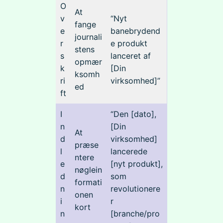
O
At
v
“Nyt
fange
e
banebrydend
journali
r
e produkt
stens
s
lanceret af
opmær
k
[Din
ksomh
ri
virksomhed]”
ed
ft
I
“Den [dato],
n
[Din
At
d
virksomhed]
præse
l
lancerede
ntere
e
[nyt produkt],
nøglein
d
som
formati
n
revolutionere
onen
i
r
kort
n
[branche/pro