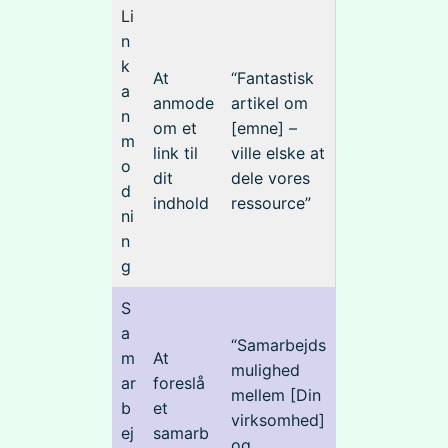
Li
n
k
At
“Fantastisk
a
anmode
artikel om
n
om et
[emne] –
m
link til
ville elske at
o
dit
dele vores
d
indhold
ressource”
ni
n
g
S
a
“Samarbejds
m
At
mulighed
ar
foreslå
mellem [Din
b
et
virksomhed]
ej
samarb
og