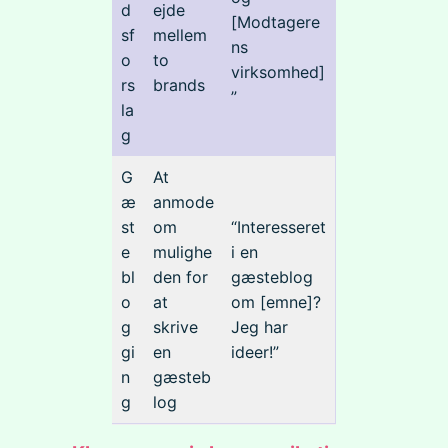
d
ejde
[Modtagere
sf
mellem
ns
o
to
virksomhed]
rs
brands
”
la
g
G
At
æ
anmode
st
om
“Interesseret
e
mulighe
i en
bl
den for
gæsteblog
o
at
om [emne]?
g
skrive
Jeg har
gi
en
ideer!”
n
gæsteb
g
log