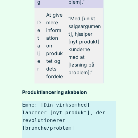
g
blem].”
At give
“Med [unikt
D
mere
salgsargumen
e
inform
t], hjælper
t
ation
[nyt produkt]
a
om
kunderne
lj
produk
med at
e
tet og
[løsning på
r
dets
problem].”
fordele
Produktlancering skabelon
Emne: [Din virksomhed] 
lancerer [nyt produkt], der 
revolutionerer 
[branche/problem]
