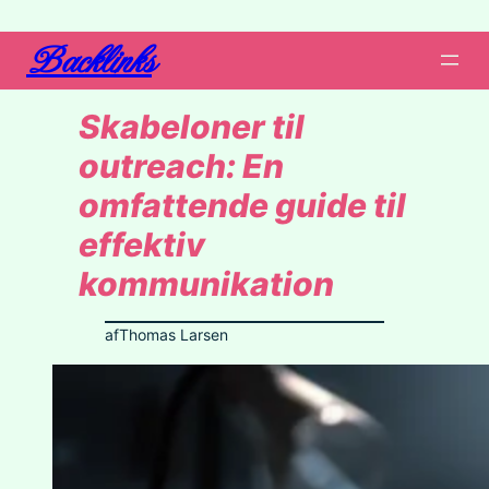
Backlinks
Skabeloner til
outreach: En
omfattende guide til
effektiv
kommunikation
af
Thomas Larsen