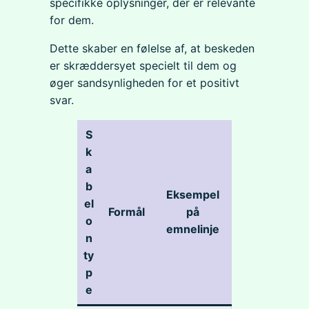
specifikke oplysninger, der er relevante
for dem.
Dette skaber en følelse af, at beskeden
er skræddersyet specielt til dem og
øger sandsynligheden for et positivt
svar.
S
k
a
b
Eksempel
el
Formål
på
o
emnelinje
n
ty
p
e