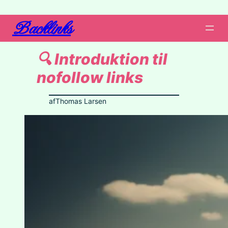
Backlinks
🔍 Introduktion til
nofollow links
af
Thomas Larsen