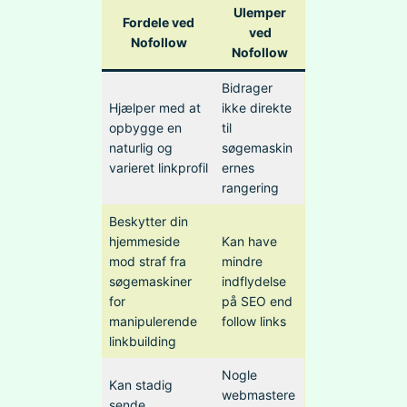
Ulemper
Fordele ved
ved
Nofollow
Nofollow
Bidrager
Hjælper med at
ikke direkte
opbygge en
til
naturlig og
søgemaskin
varieret linkprofil
ernes
rangering
Beskytter din
hjemmeside
Kan have
mod straf fra
mindre
søgemaskiner
indflydelse
for
på SEO end
manipulerende
follow links
linkbuilding
Nogle
Kan stadig
webmastere
sende