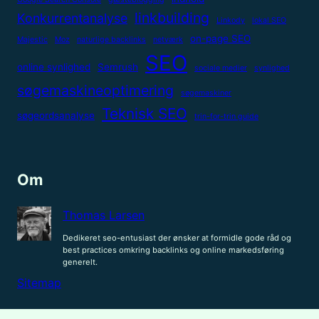
linkbuilding
Konkurrentanalyse
Linkody
lokal SEO
on-page SEO
Majestic
Moz
naturlige backlinks
netværk
SEO
online synlighed
Semrush
sociale medier
synlighed
søgemaskineoptimering
søgemaskiner
Teknisk SEO
søgeordsanalyse
trin-for-trin guide
Om
Thomas Larsen
Dedikeret seo-entusiast der ønsker at formidle gode råd og
best practices omkring backlinks og online markedsføring
generelt.
Sitemap