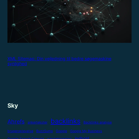
XML Sitemap: Din vejledning til bedre søgemaskine
synlighed
Sky
backlinks
Ahrefs
ankertekster
Backlinks analyse
brugeroplevelse
BuzzSumo
Google
Google My Business
indhold
Google Search Console
gæsteblogging